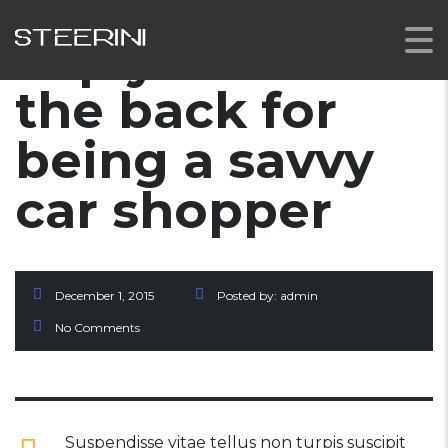
Tap yourself on
the back for
being a savvy
car shopper
December 1, 2015
Posted by:
admin
No Comments
Suspendisse vitae tellus non turpis suscipit